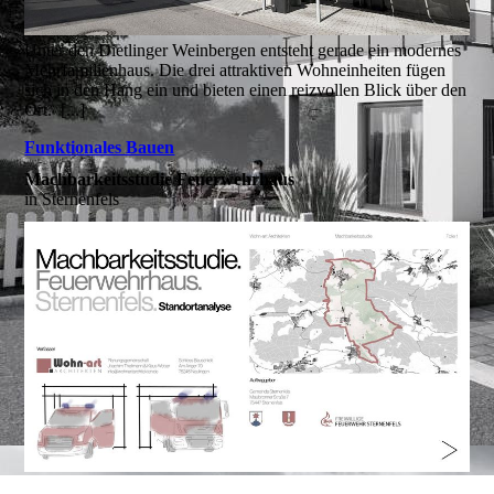
Unter den Dietlinger Weinbergen entsteht gerade ein modernes
Mehrfamilienhaus. Die drei attraktiven Wohneinheiten fügen
sich in den Hang ein und bieten einen reizvollen Blick über den
Ort. [...]
Funktionales Bauen
Machbarkeitsstudie Feuerwehrhaus
in Sternenfels
Im Rahmen einer Machbarkeitsstudie wurde unser