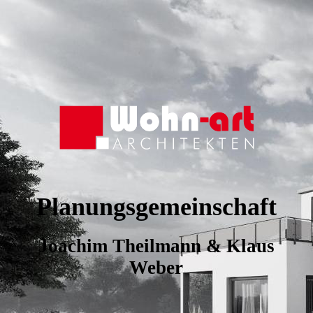
Planungsgemeinschaft
Joachim Theilmann & Klaus
Weber