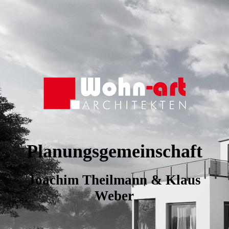
Planungsgemeinschaft
Joachim Theilmann & Klaus
Weber