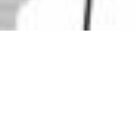
Feuerwehrhaus Sternenfels
Auftraggeber
Gemeinde Sternenfels
|
Ort
Sternenfels
| Planungsstand
Machbarkeitsstudie
Bislang hat die Freiwillige Feuerwehr Sternenfels zwei
getrennte Standorte. Einen in Sternenfels und einen in
Diefenbach. Nun plant die Gemeinde Sternenfels die
Zusammenlegung dieser Standorte in einem gemeinsamen
Feuerwehrhaus.