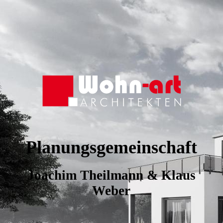
Planungsgemeinschaft
Joachim Theilmann & Klaus
Weber