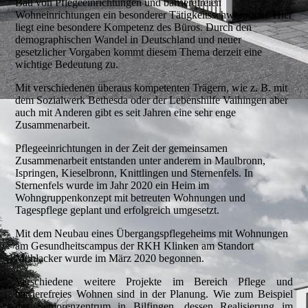
Bau von Pflegeeinrichtungen und barrierefreien
Wohneinrichtungen ein besonderer Tätigkeitsschwerpunkt. Hier
liegt eine besondere Kompetenz des Büros. Durch den
demographischen Wandel in Deutschland und neuer
gesetzlicher Vorgaben kommt diesem Thema derzeit eine
wichtige Bedeutung zu.
Mit verschiedenen überaus kompetenten Trägern, wie z. B. mit
dem Sozialwerk Bethesda oder der Lebenshilfe Vaihingen aber
auch mit Anderen gibt es seit Jahren eine sehr enge
Zusammenarbeit.
Pflegeeinrichtungen in der Zeit der gemeinsamen
Zusammenarbeit entstanden unter anderem in Maulbronn,
Ispringen, Kieselbronn, Knittlingen und Sternenfels. In
Sternenfels wurde im Jahr 2020 ein Heim im
Wohngruppenkonzept mit betreuten Wohnungen und
Tagespflege geplant und erfolgreich umgesetzt.
Mit dem Neubau eines Übergangspflegeheims mit Wohnungen
am Gesundheitscampus der RKH Klinken am Standort
Mühlacker wurde im März 2020 begonnen.
Verschiedene weitere Projekte im Bereich Pflege und
barrierefreies Wohnen sind in der Planung. Wie zum Beispiel
das Seniorenzentrum in Bilfingen, dessen Realisierung im