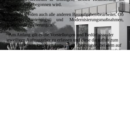
Spätjahr 2022 begonnen wird.
Daneben werden auch alle anderen Bauaufgaben bearbeitet. Ob
Neubau, Sanierungs- und Modernisierungsmaßnahmen,
Wohnhauserweiterungen.
Am Anfang gilt es die Vorstellungen und Bedürfnisse der
jeweiligen Auftraggeber zu erfassen und diese daraufhin zum
einen mit einem kreativen Entwurf zu überzeugen, bei dem auf
der anderen Seite alle funktionalen Forderungen erfüllt werden.
Immer parallel zur Planung verläuft der Prozess der
Kostenanalyse. Präzise Ausführungsplanung und detailgenaue
Ausschreibung sind die weiteren wesentlichen Schritte, ehe es
dann zielstrebig an die präzise Umsetzung geht.