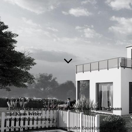
Leitziele & Kompetenzen
»
Bereits seit über 25 Jahren arbeiten Joachim Theilmann
und Klaus Weber
erfolgreich zusammen.
«
Neben Wohnungsbau und kommunalen Bauaufgaben ist der