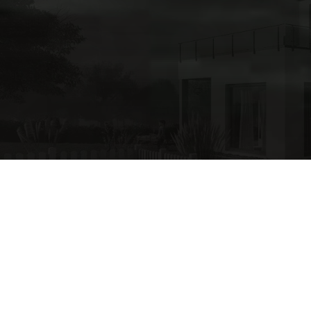
Wohnbebauung Obere Rodstraße
Bauherr
Sozialwerk Bethesda e.V.
| Ort
Pforzheim
|
Planungsstand
Entwurf
Schaffung von dringend benötigtem Wohnraum