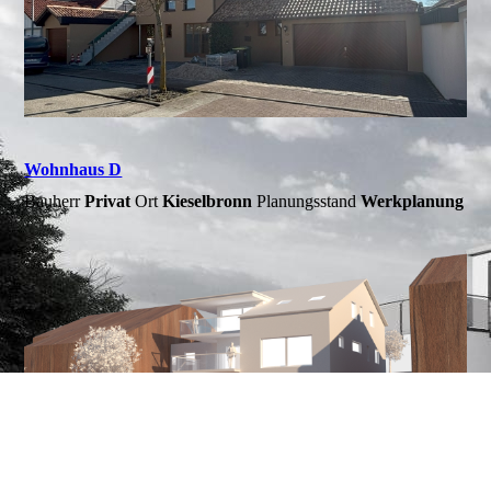
Wohnhaus D
Bauherr
Privat
Ort
Kieselbronn
Planungsstand
Werkplanung