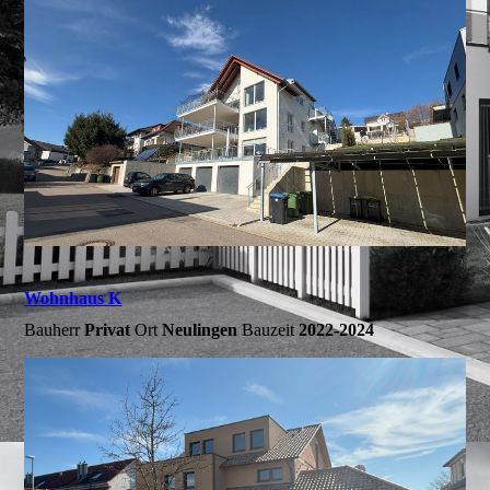
Wohnhaus K
Bauherr
Privat
Ort
Neulingen
Bauzeit
2022-2024