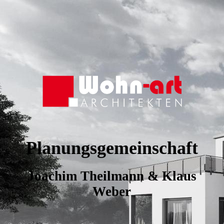
Planungsgemeinschaft
Joachim Theilmann & Klaus
Weber