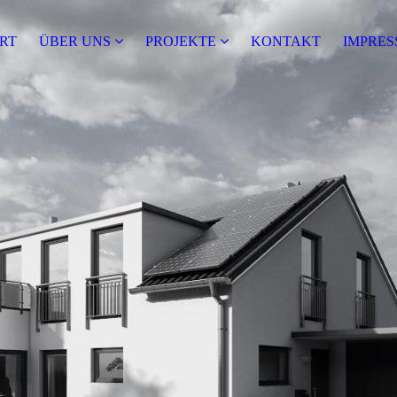
RT
ÜBER UNS
PRO­JEK­TE
KONTAKT
IMPRE