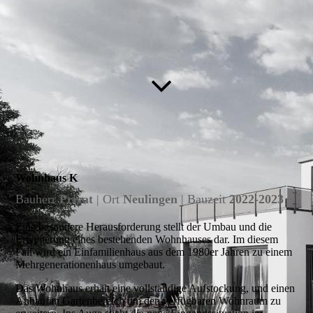
Wohnhaus K
Bauherr
Privat
| Ort
Neulingen
| Bauzeit
2022-2023
Eine besondere Herausforderung stellt der Umbau und die
Erweiterung eines bestehenden Wohnhauses dar. Im diesem
Fall wird ein Einfamilienhaus aus dem 1980er Jahren zu einem
Mehrgenerationenhaus umgebaut.
Das Wohnhaus erhält eine vollständige Aufstockung, und einen
Anbau im Gartenbereich um den verfügbaren Wohnraum zu